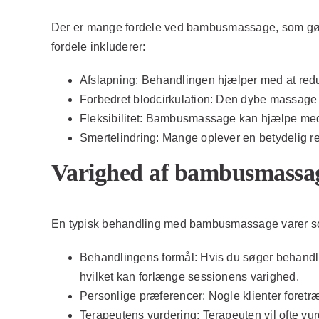
Der er mange fordele ved bambusmassage, som gør de
fordele inkluderer:
Afslapning:
Behandlingen hjælper med at redu
Forbedret blodcirkulation:
Den dybe massage sti
Fleksibilitet:
Bambusmassage kan hjælpe med at
Smertelindring:
Mange oplever en betydelig re
Varighed af bambusmassa
En typisk behandling med bambusmassage varer som 
Behandlingens formål:
Hvis du søger behandlin
hvilket kan forlænge sessionens varighed.
Personlige præferencer:
Nogle klienter foretr
Terapeutens vurdering:
Terapeuten vil ofte vur