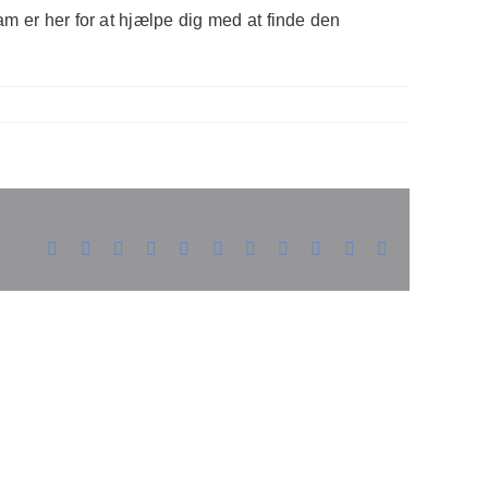
am er her for at hjælpe dig med at finde den
Facebook
X
Reddit
LinkedIn
WhatsApp
Telegram
Tumblr
Pinterest
Vk
Xing
E-
mail
ordan