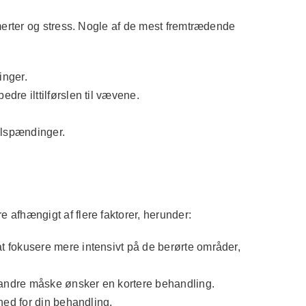
erter og stress. Nogle af de mest fremtrædende
inger.
dre ilttilførslen til vævene.
elspændinger.
afhængigt af flere faktorer, herunder:
t fokusere mere intensivt på de berørte områder,
 andre måske ønsker en kortere behandling.
ghed for din behandling.