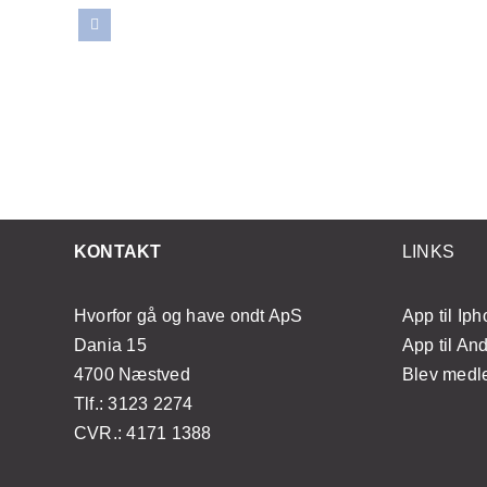
er
Opdag effektive
ornår
teknikker til selv at
gt at
mestre japansk lifting
n?
med enkle øvelser
KONTAKT
LINKS
Hvorfor gå og have ondt ApS
App til Ip
Dania 15
App til An
4700 Næstved
Blev med
Tlf.: 3123 2274
CVR.: 4171 1388