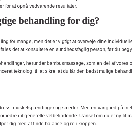
 for at opnå vedvarende resultater.
ige behandling for dig?
or mange, men det er vigtigt at overveje dine individuelle b
efales det at konsultere en sundhedsfaglig person, før du beg
behandlinger, herunder bambusmassage, som en del af vores om
eret teknologi til at sikre, at du får den bedst mulige behandl
stress, muskelspændinger og smerter. Med en varighed på mel
bedre dit generelle velbefindende. Uanset om du er ny til ma
er dig med at finde balance og ro i kroppen.