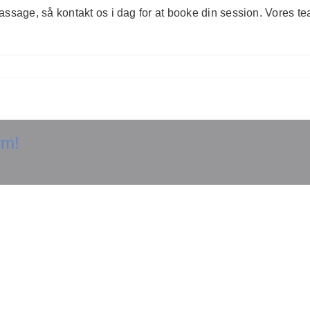
assage, så kontakt os i dag for at booke din session. Vores te
rm!
Opdag
hemmeligheden bag
Opdag hv