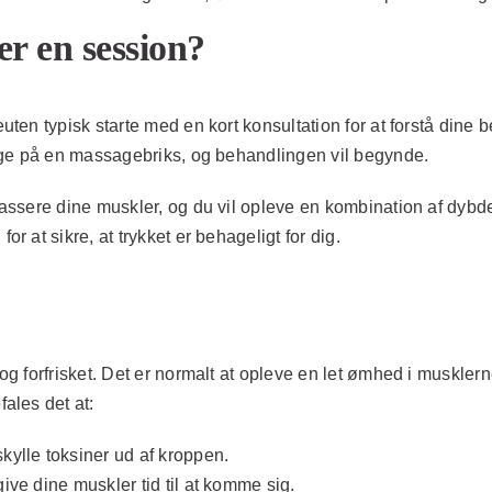
r en session?
en typisk starte med en kort konsultation for at forstå dine 
gge på en massagebriks, og behandlingen vil begynde.
sere dine muskler, og du vil opleve en kombination af dybdegå
at sikre, at trykket er behageligt for dig.
 forfrisket. Det er normalt at opleve en let ømhed i musklerne
ales det at:
skylle toksiner ud af kroppen.
give dine muskler tid til at komme sig.