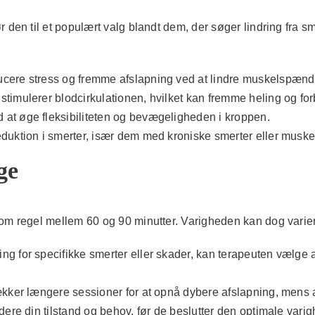
n til et populært valg blandt dem, der søger lindring fra sm
cere stress og fremme afslapning ved at lindre muskelspænd
mulerer blodcirkulationen, hvilket kan fremme heling og forbe
 øge fleksibiliteten og bevægeligheden i kroppen.
duktion i smerter, især dem med kroniske smerter eller musk
ge
regel mellem 60 og 90 minutter. Varigheden kan dog variere 
g for specifikke smerter eller skader, kan terapeuten vælge a
ækker længere sessioner for at opnå dybere afslapning, mens
dere din tilstand og behov, før de beslutter den optimale vari