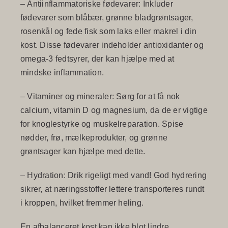
–
Antiinflammatoriske fødevarer
: Inkluder
fødevarer som blåbær, grønne bladgrøntsager,
rosenkål og fede fisk som laks eller makrel i din
kost. Disse fødevarer indeholder antioxidanter og
omega-3 fedtsyrer, der kan hjælpe med at
mindske inflammation.
–
Vitaminer og mineraler
: Sørg for at få nok
calcium, vitamin D og magnesium, da de er vigtige
for knoglestyrke og muskelreparation. Spise
nødder, frø, mælkeprodukter, og grønne
grøntsager kan hjælpe med dette.
–
Hydration
: Drik rigeligt med vand! God hydrering
sikrer, at næringsstoffer lettere transporteres rundt
i kroppen, hvilket fremmer heling.
En afbalanceret kost kan ikke blot lindre