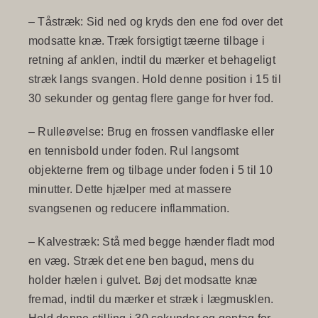
–
Tåstræk
: Sid ned og kryds den ene fod over det
modsatte knæ. Træk forsigtigt tæerne tilbage i
retning af anklen, indtil du mærker et behageligt
stræk langs svangen. Hold denne position i 15 til
30 sekunder og gentag flere gange for hver fod.
–
Rulleøvelse
: Brug en frossen vandflaske eller
en tennisbold under foden. Rul langsomt
objekterne frem og tilbage under foden i 5 til 10
minutter. Dette hjælper med at massere
svangsenen og reducere inflammation.
–
Kalvestræk
: Stå med begge hænder fladt mod
en væg. Stræk det ene ben bagud, mens du
holder hælen i gulvet. Bøj det modsatte knæ
fremad, indtil du mærker et stræk i lægmusklen.