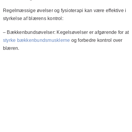
Regelmæssige øvelser og fysioterapi kan være effektive i
styrkelse af blærens kontrol:
–
Bækkenbundsøvelser
: Kegelsøvelser er afgørende for at
styrke bækkenbundsmusklerne
og forbedre kontrol over
blæren.
–
Biofeedback
: En teknik, hvor sensorudstyr anvendes til
at hjælpe patienter med at få større bevidsthed om
bækkenmuskelaktivitet under træning.
–
Daa Terapi
: En specialiseret terapeut kan guide
patienter i
specifik træning
for at forbedre muskelstyrke og
blærekontrol.
Samlet set er det vigtigt at forstå inkontinensens karakter
og implementere daglige strategier for at kunne håndtere