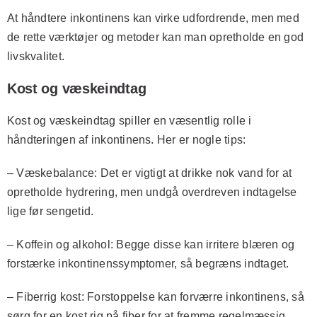
At håndtere inkontinens kan virke udfordrende, men med
de rette værktøjer og metoder kan man opretholde en god
livskvalitet.
Kost og væskeindtag
Kost og væskeindtag spiller en væsentlig rolle i
håndteringen af inkontinens. Her er nogle tips:
–
Væskebalance
: Det er vigtigt at drikke nok vand for at
opretholde hydrering, men undgå overdreven indtagelse
lige før sengetid.
–
Koffein og alkohol
: Begge disse kan irritere blæren og
forstærke inkontinenssymptomer, så begræns indtaget.
–
Fiberrig kost
: Forstoppelse kan forværre inkontinens, så
sørg for en kost rig på fiber for at fremme regelmæssig