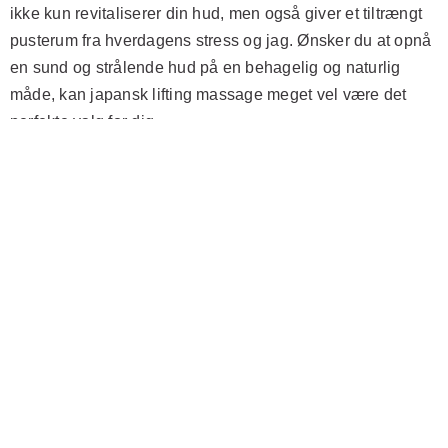
ikke kun revitaliserer din hud, men også giver et tiltrængt
pusterum fra hverdagens stress og jag. Ønsker du at opnå
en sund og strålende hud på en behagelig og naturlig
måde, kan japansk lifting massage meget vel være det
perfekte valg for dig.
Hvordan Japansk Lifting
Massage udføres
Japansk lifting massage er en fantastisk behandling, der
kombinerer teknikker fra traditionel japansk
ansigtsmassage, akupressur, og lymfedrænage. Målet er
at opnå et naturligt ansigtsløft gennem stimulation af
ansigtsmuskler og forbedret blodcirkulation. Men hvordan
udføres denne type massage egentlig? Lad os dykke ned i