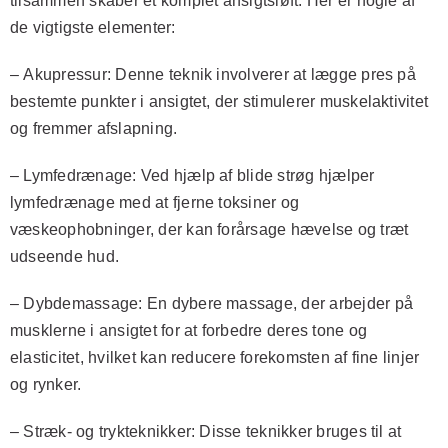
tilsammen skaber et komplet ansigtsløft. Her er nogle af
de vigtigste elementer:
–
Akupressur:
Denne teknik involverer at lægge pres på
bestemte punkter i ansigtet, der stimulerer muskelaktivitet
og fremmer afslapning.
–
Lymfedrænage:
Ved hjælp af blide strøg hjælper
lymfedrænage med at fjerne toksiner og
væskeophobninger, der kan forårsage hævelse og træt
udseende hud.
–
Dybdemassage:
En dybere massage, der arbejder på
musklerne i ansigtet for at forbedre deres tone og
elasticitet, hvilket kan reducere forekomsten af fine linjer
og rynker.
–
Stræk- og trykteknikker:
Disse teknikker bruges til at