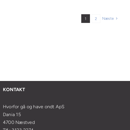
Næste
1
2
KONTAKT
Hvorfor gå og have ondt ApS
Dania 15
4700 Næstved