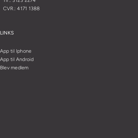
Tlf.: 3123 2274
CVR.: 4171 1388
LINKS
App til Iphone
App til Android
Blev medlem