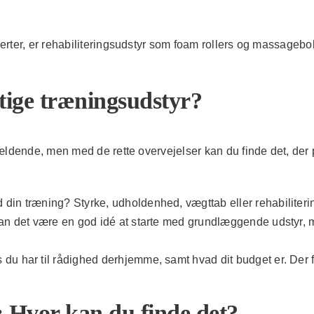
erter, er rehabiliteringsudstyr som foam rollers og massage
tige træningsudstyr?
ldende, men med de rette overvejelser kan du finde det, der pas
in træning? Styrke, udholdenhed, vægttab eller rehabilitering?
an det være en god idé at starte med grundlæggende udstyr, m
du har til rådighed derhjemme, samt hvad dit budget er. Der 
 Hvor kan du finde det?