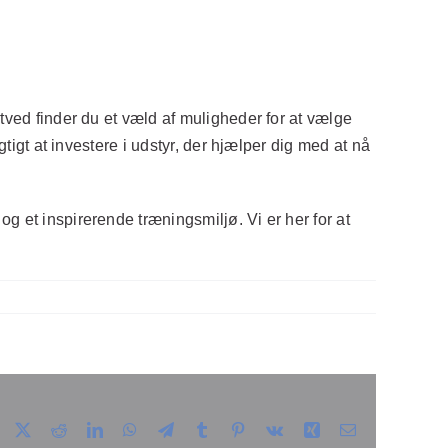
tved finder du et væld af muligheder for at vælge
tigt at investere i udstyr, der hjælper dig med at nå
g et inspirerende træningsmiljø. Vi er her for at
Facebook
X
Reddit
LinkedIn
WhatsApp
Telegram
Tumblr
Pinterest
Vk
Xing
E-
mail