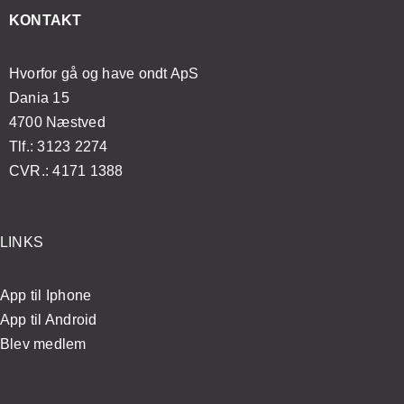
esøge
massageoplevelse
og
enkle
KONTAKT
ægen?
velvære
øvelser
Hvorfor gå og have ondt ApS
Dania 15
4700 Næstved
Tlf.: 3123 2274
CVR.: 4171 1388
LINKS
App til Iphone
App til Android
Blev medlem