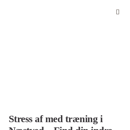
Skip
to
content
Se
større
billede
Stress af med træning i