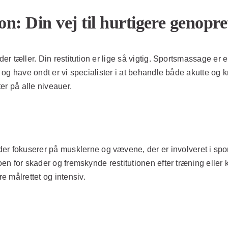
on: Din vej til hurtigere genopr
der tæller. Din restitution er lige så vigtig. Sportsmassage er e
å og have ondt er vi specialister i at behandle både akutte og 
er på alle niveauer.
fokuserer på musklerne og vævene, der er involveret i sport
koen for skader og fremskynde restitutionen efter træning elle
 målrettet og intensiv.