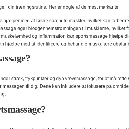
e i din træningsrutine. Her er nogle af de mest markante:
hjælper med at løsne spændte muskler, hvilket kan forbedre d
sage øger blodgennemstrømningen til musklerne, hvilket frem
 muskelømhed og inflammation kan sportsmassage hjælpe dig 
jælpe med at identificere og behandle muskulære ubalancer, 
assage?
nder stræk, trykpunkter og dyb vævsmassage, for at målrette 
massagen til dig. Dette kan inkludere at fokusere på områder, 
ng.
rtsmassage?