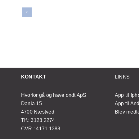
er
Opdag effektive
ornår
teknikker til selv at
gt at
mestre japansk lifting
n?
med enkle øvelser
KONTAKT
LINKS
Hvorfor gå og have ondt ApS
App til Ip
Dania 15
App til An
4700 Næstved
Blev med
Tlf.: 3123 2274
CVR.: 4171 1388