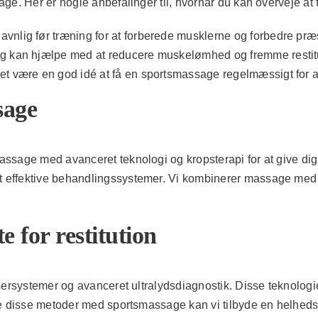
ge. Her er nogle anbefalinger til, hvornår du kan overveje at
vnlig før træning for at forberede musklerne og forbedre præ
g kan hjælpe med at reducere muskelømhed og fremme restitu
det være en god idé at få en sportsmassage regelmæssigt for at
sage
ssage med avanceret teknologi og kropsterapi for at give dig
t effektive behandlingssystemer. Vi kombinerer massage me
te for restitution
sersystemer og avanceret ultralydsdiagnostik. Disse teknolog
 disse metoder med sportsmassage kan vi tilbyde en helhedsorie