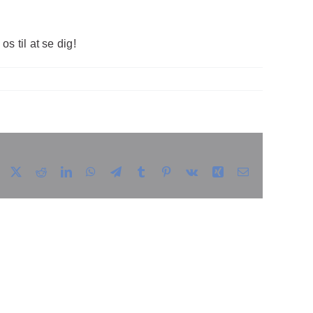
s til at se dig!
Facebook
X
Reddit
LinkedIn
WhatsApp
Telegram
Tumblr
Pinterest
Vk
Xing
E-
mail