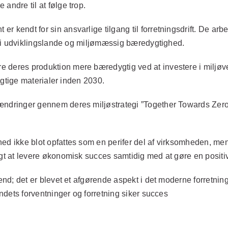
andre til at følge trop.
r kendt for sin ansvarlige tilgang til forretningsdrift. De a
cin i udviklingslande og miljømæssig bæredygtighed.
 deres produktion mere bæredygtig ved at investere i miljøve
dygtige materialer inden 2030.
ændringer gennem deres miljøstrategi ”Together Towards Zer
ed ikke blot opfattes som en perifer del af virksomheden, men
igt at levere økonomisk succes samtidig med at gøre en positiv
trend; det er blevet et afgørende aspekt i det moderne forretn
undets forventninger og forretning siker succes