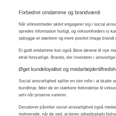
Forbedret omdømme og brandværdi
Når virksomheder aktivt engagerer sig i social ansv
spredes information hurtigt, og virksomheders ry kan
opbygge et stærkere og mere positivt image blandt 
Et godt omdømme kan også åbne dørene til nye marke
etisk forsvarlige. Brands, der investerer i ansvarlige
Øget kundeloyalitet og medarbejdertilfreds
Social ansvarlighed spiller en stor rolle i at skab
bundlinje, føler de en stærkere forbindelse til virk
selv når priserne varierer.
Derudover påvirker social ansvarlighed også medarbe
motiverede, når de ved, at deres arbejdsplads bidrag