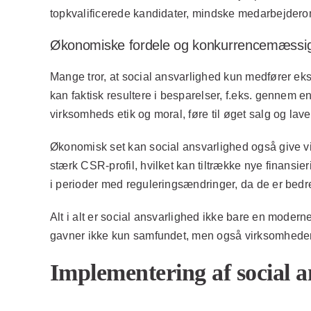
topkvalificerede kandidater, mindske medarbejdero
Økonomiske fordele og konkurrencemæssig
Mange tror, at social ansvarlighed kun medfører eks
kan faktisk resultere i besparelser, f.eks. gennem e
virksomheds etik og moral, føre til øget salg og l
Økonomisk set kan social ansvarlighed også give v
stærk CSR-profil, hvilket kan tiltrække nye finans
i perioder med reguleringsændringer, da de er bedre 
Alt i alt er social ansvarlighed ikke bare en moder
gavner ikke kun samfundet, men også virksomheder se
Implementering af social an