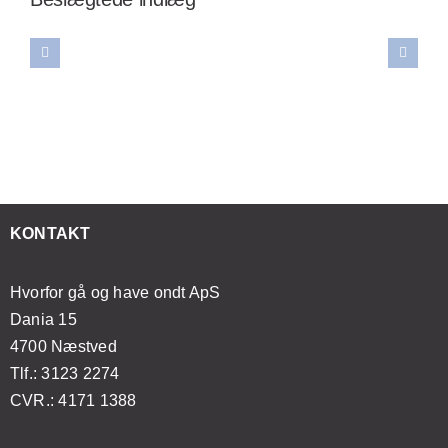
teknikker
ver
hemmeligheden
wellness
til
reskylning:
bag
massage
selv
vornår
smertelindring:
kan
at
r
Sådan
forbedre
mestre
et
forvandler
din
japansk
ødvendigt
åndedrætsøvelser
mentale
lifting
t
din
sundhed
med
esøge
massageoplevelse
og
enkle
KONTAKT
ægen?
velvære
øvelser
Hvorfor gå og have ondt ApS
Dania 15
4700 Næstved
Tlf.: 3123 2274
CVR.: 4171 1388