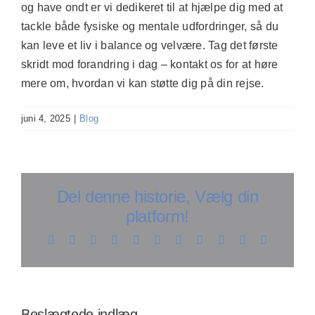
og have ondt er vi dedikeret til at hjælpe dig med at
tackle både fysiske og mentale udfordringer, så du
kan leve et liv i balance og velvære. Tag det første
skridt mod forandring i dag – kontakt os for at høre
mere om, hvordan vi kan støtte dig på din rejse.
juni 4, 2025
|
Blog
Del denne historie, Vælg din
platform!
Facebook
X
Reddit
LinkedIn
WhatsApp
Telegram
Tumblr
Pinterest
Vk
Xing
E-
mail
Opdag
å
Opdag
effektive
larhed
Opdag
hvordan
Beslægtede indlæg