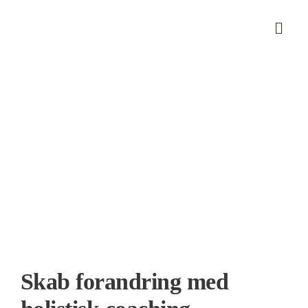
Skip
to
content
Se
større
billede
Skab forandring med