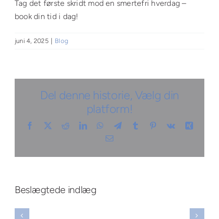
Tag det første skridt mod en smertefri hverdag –
book din tid i dag!
juni 4, 2025
|
Blog
Del denne historie, Vælg din
platform!
Facebook
X
Reddit
LinkedIn
WhatsApp
Telegram
Tumblr
Pinterest
Vk
Xing
E-
mail
Opdag
å
Opdag
effektive
larhed
Opdag
hvordan
Beslægtede indlæg
teknikker
ver
hemmeligheden
wellness
til
reskylning:
bag
massage