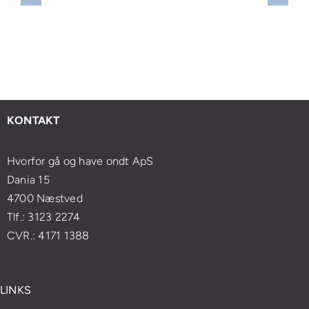
selv
vornår
smertelindring:
kan
at
r
Sådan
forbedre
mestre
et
forvandler
din
japansk
ødvendigt
åndedrætsøvelser
mentale
lifting
t
din
sundhed
med
esøge
massageoplevelse
og
enkle
KONTAKT
ægen?
velvære
øvelser
Hvorfor gå og have ondt ApS
Dania 15
4700 Næstved
Tlf.: 3123 2274
CVR.: 4171 1388
LINKS