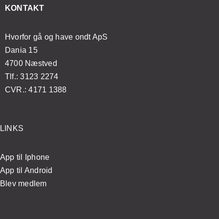
esøge
massageoplevelse
og
enkle
KONTAKT
ægen?
velvære
øvelser
Hvorfor gå og have ondt ApS
Dania 15
4700 Næstved
Tlf.: 3123 2274
CVR.: 4171 1388
LINKS
App til Iphone
App til Android
Blev medlem