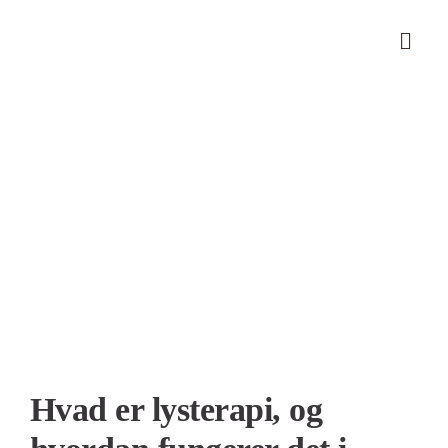
Skip
to
content
Se
større
billede
Hvad er lysterapi, og