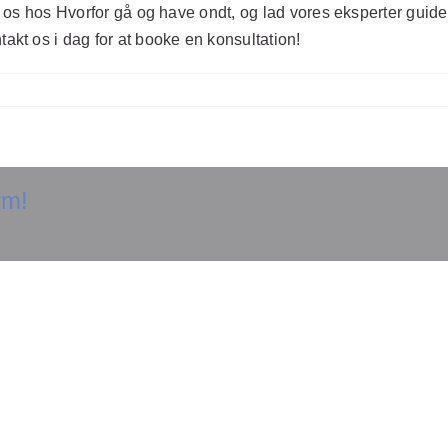
g os hos Hvorfor gå og have ondt, og lad vores eksperter guide 
t os i dag for at booke en konsultation!
rm!
Opdag
hemmeligheden bag
Opdag hv