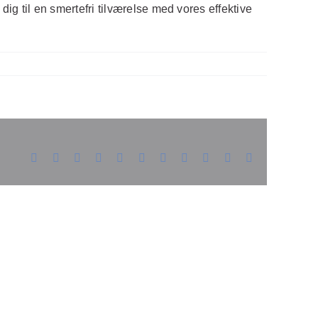
dig til en smertefri tilværelse med vores effektive
Facebook
X
Reddit
LinkedIn
WhatsApp
Telegram
Tumblr
Pinterest
Vk
Xing
E-
mail
ordan