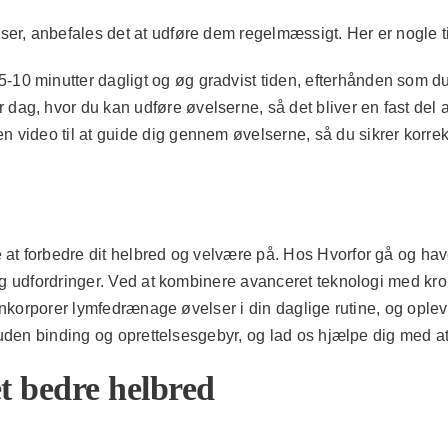
, anbefales det at udføre dem regelmæssigt. Her er nogle tips 
-10 minutter dagligt og øg gradvist tiden, efterhånden som du
dag, hvor du kan udføre øvelserne, så det bliver en fast del a
n video til at guide dig gennem øvelserne, så du sikrer korrek
t forbedre dit helbred og velvære på. Hos Hvorfor gå og have
 og udfordringer. Ved at kombinere avanceret teknologi med k
 Inkorporer lymfedrænage øvelser i din daglige rutine, og oplev 
g uden binding og oprettelsesgebyr, og lad os hjælpe dig med a
et bedre helbred