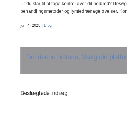
Er du klar til at tage kontrol over dit helbred? Besø
behandlingsmetoder og lymfedrænage øvelser. Kontak
juni 4, 2025
|
Blog
Del denne historie, Vælg din platfo
Beslægtede indlæg
er
Opdag effektive