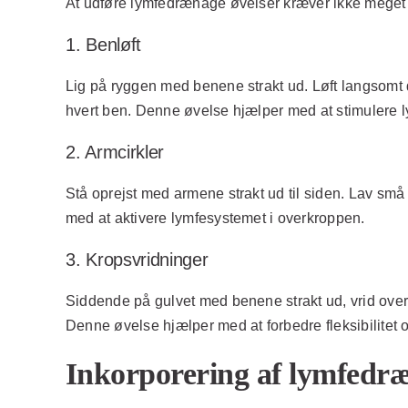
At udføre lymfedrænage øvelser kræver ikke meget t
1. Benløft
Lig på ryggen med benene strakt ud. Løft langsomt 
hvert ben. Denne øvelse hjælper med at stimulere
2. Armcirkler
Stå oprejst med armene strakt ud til siden. Lav små 
med at aktivere lymfesystemet i overkroppen.
3. Kropsvridninger
Siddende på gulvet med benene strakt ud, vrid overkr
Denne øvelse hjælper med at forbedre fleksibilitet
Inkorporering af lymfedræn