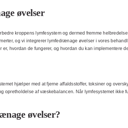
age øvelser
 forbedre kroppens lymfesystem og dermed fremme helbredelse 
smerter, og vi integrerer lymfedrænage øvelser i vores behandl
r er, hvordan de fungerer, og hvordan du kan implementere dem 
stemet hjælper med at fjerne affaldsstoffer, toksiner og ove
og opretholdelse af væskebalancen. Når lymfesystemet ikke fun
ænage øvelser?