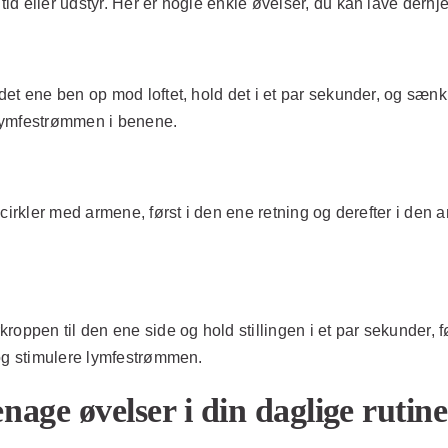
id eller udstyr. Her er nogle enkle øvelser, du kan lave derh
det ene ben op mod loftet, hold det i et par sekunder, og sæn
 lymfestrømmen i benene.
cirkler med armene, først i den ene retning og derefter i den 
oppen til den ene side og hold stillingen i et par sekunder, f
 og stimulere lymfestrømmen.
age øvelser i din daglige rutine