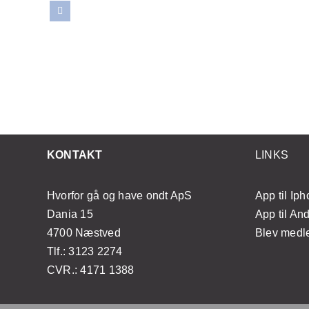
ornår
teknikker til selv at
gt at
mestre japansk lifting
n?
med enkle øvelser
KONTAKT
LINKS
Hvorfor gå og have ondt ApS
App til Ip
Dania 15
App til An
4700 Næstved
Blev med
Tlf.: 3123 2274
CVR.: 4171 1388