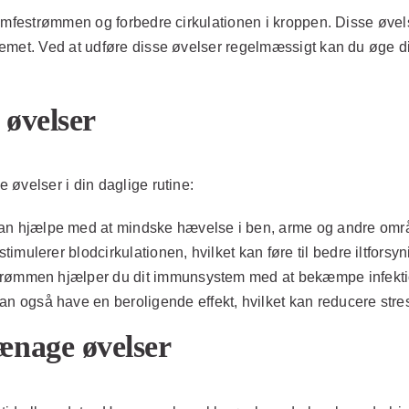
lymfestrømmen og forbedre cirkulationen i kroppen. Disse øvel
emet. Ved at udføre disse øvelser regelmæssigt kan du øge din
øvelser
øvelser i din daglige rutine:
n hjælpe med at mindske hævelse i ben, arme og andre områ
mulerer blodcirkulationen, hvilket kan føre til bedre iltforsyn
trømmen hjælper du dit immunsystem med at bekæmpe infekt
 også have en beroligende effekt, hvilket kan reducere stre
ænage øvelser