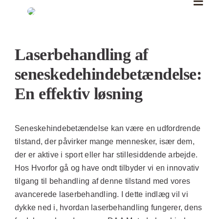
Skip
to
content
Se
større
Laserbehandling af
billede
seneskedehindebetændelse:
En effektiv løsning
Seneskehindebetændelse kan være en udfordrende
tilstand, der påvirker mange mennesker, især dem,
der er aktive i sport eller har stillesiddende arbejde.
Hos
Hvorfor gå og have ondt
tilbyder vi en innovativ
tilgang til behandling af denne tilstand med vores
avancerede laserbehandling. I dette indlæg vil vi
dykke ned i, hvordan laserbehandling fungerer, dens