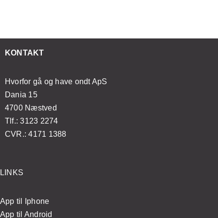
et
forvandler
din
japansk
ødvendigt
åndedrætsøvelser
mentale
lifting
t
din
sundhed
med
esøge
massageoplevelse
og
enkle
KONTAKT
ægen?
velvære
øvelser
Hvorfor gå og have ondt ApS
Dania 15
4700 Næstved
Tlf.: 3123 2274
CVR.: 4171 1388
LINKS
App til Iphone
App til Android