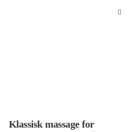
Skip
to
content
Se
større
billede
Klassisk massage for