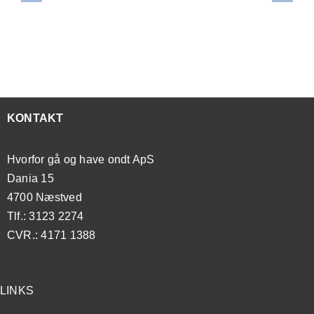
selv
vornår
smertelindring:
kan
at
r
Sådan
forbedre
mestre
et
forvandler
din
japansk
ødvendigt
åndedrætsøvelser
mentale
lifting
t
din
sundhed
med
esøge
massageoplevelse
og
enkle
KONTAKT
ægen?
velvære
øvelser
Hvorfor gå og have ondt ApS
Dania 15
4700 Næstved
Tlf.: 3123 2274
CVR.: 4171 1388
LINKS