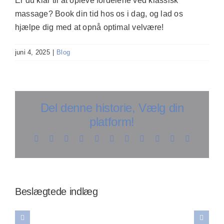
Er du klar til at opleve fordelene ved klassisk
massage? Book din tid hos os i dag, og lad os
hjælpe dig med at opnå optimal velvære!
juni 4, 2025
|
Blog
Del denne historie, Vælg din
platform!
Facebook
X
Reddit
LinkedIn
WhatsApp
Telegram
Tumblr
Pinterest
Vk
Xing
E-
mail
Opdag
å
Opdag
effektive
larhed
Opdag
hvordan
Beslægtede indlæg
teknikker
ver
hemmeligheden
wellness
til
reskylning:
bag
massage