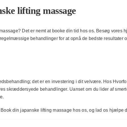
ske lifting massage
ng massage? Det er nemt at booke din tid hos os. Besøg vores h
 regelmæssige behandlinger for at opnå de bedste resultater og s
sbehandling; det er en investering i dit velvære. Hos Hvorfor 
s skræddersyede behandlinger. Uanset om du lider af smerter,
e.
g. Book din japanske lifting massage hos os, og lad os hjælpe 