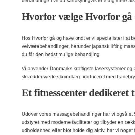
behandlingen vil du sandsynligvis føle dig mere af
Hvorfor vælge Hvorfor gå 
Hos Hvorfor gå og have ondt er vi specialister i at
velværebehandlinger, herunder japansk lifting mass
du får den bedst mulige behandling.
Vi anvender Danmarks kraftigste lasersystemer og ava
skræddersyede skoindlæg produceret med banebryden
Et fitnesscenter dedikeret t
Udover vores massagebehandlinger har vi også et 500
udstyret med moderne faciliteter og tilbyder en ræk
udholdenhed eller blot holde dig aktiv, har vi noget f