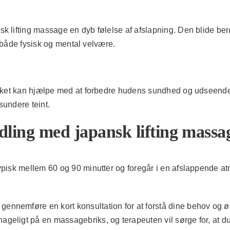
k lifting massage en dyb følelse af afslapning. Den blide be
r både fysisk og mental velvære.
lket kan hjælpe med at forbedre hudens sundhed og udseende. 
sundere teint.
ling med japansk lifting massa
pisk mellem 60 og 90 minutter og foregår i en afslappende a
gennemføre en kort konsultation for at forstå dine behov og ø
hageligt på en massagebriks, og terapeuten vil sørge for, at du