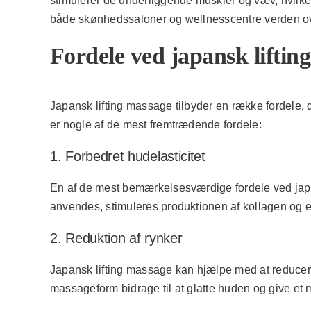
stimulerer de underliggende muskler og væv, hvilket 
både skønhedssaloner og wellnesscentre verden ov
Fordele ved japansk liftin
Japansk lifting massage tilbyder en række fordele, 
er nogle af de mest fremtrædende fordele:
1. Forbedret hudelasticitet
En af de mest bemærkelsesværdige fordele ved japan
anvendes, stimuleres produktionen af kollagen og el
2. Reduktion af rynker
Japansk lifting massage kan hjælpe med at reducere
massageform bidrage til at glatte huden og give et