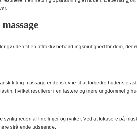
resulterer i en naturlig opstramning af huden. Dette har gjort
er.
g massage
der gør den til en attraktiv behandlingsmulighed for dem, der
sk lifting massage er dens evne til at forbedre hudens elasti
astin, hvilket resulterer i en fastere og mere ungdommelig hu
 synligheden af fine linjer og rynker. Ved at fokusere på mus
 mere strålende udseende.