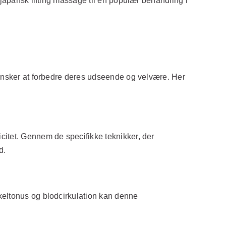
 japansk lifting massage til en populær behandling i
 ønsker at forbedre deres udseende og velvære. Her
citet. Gennem de specifikke teknikker, der
d.
keltonus og blodcirkulation kan denne