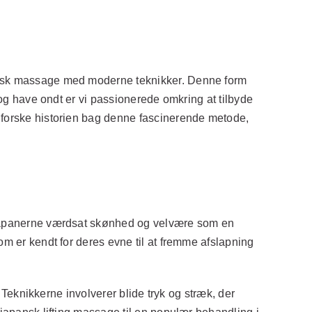
pansk massage med moderne teknikker. Denne form
å og have ondt er vi passionerede omkring at tilbyde
udforske historien bag denne fascinerende metode,
r japanerne værdsat skønhed og velvære som en
om er kendt for deres evne til at fremme afslapning
. Teknikkerne involverer blide tryk og stræk, der