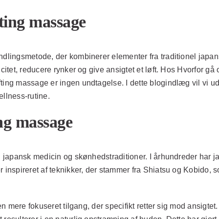
fting massage
handlingsmetode, der kombinerer elementer fra traditionel ja
icitet, reducere rynker og give ansigtet et løft. Hos Hvorfor g
fting massage er ingen undtagelse. I dette blogindlæg vil vi 
ellness-rutine.
ing massage
nel japansk medicin og skønhedstraditioner. I århundreder ha
 inspireret af teknikker, der stammer fra Shiatsu og Kobido, s
en mere fokuseret tilgang, der specifikt retter sig mod ansigtet