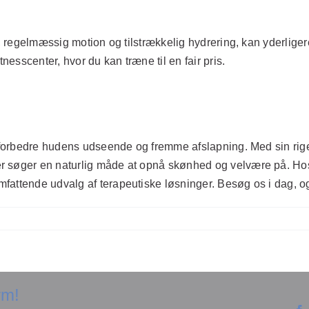
t, regelmæssig motion og tilstrækkelig hydrering, kan yderlige
nesscenter, hvor du kan træne til en fair pris.
t forbedre hudens udseende og fremme afslapning. Med sin rige 
 søger en naturlig måde at opnå skønhed og velvære på. Hos Hv
fattende udvalg af terapeutiske løsninger. Besøg os i dag, og
rm!