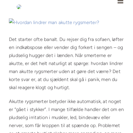
Skip
to
content
Se
større
billede
Det starter ofte banalt. Du rejser dig fra sofaen, løfter
en indkøbspose eller vender dig forkert i sengen – og
pludselig hugger det i lænden. Når smerterne er
akutte, er det helt naturligt at spørge: hvordan lindrer
man akutte rygsmerter uden at gøre det værre? Det
korte svar er, at du sjældent skal gå i panik, men du
skal reagere klogt og hurtigt.
Akutte rygsmerter betyder ikke automatisk, at noget
er “gået i stykker”. I mange tilfælde handler det om en
pludselig irritation i muskler, led, bindevæv eller
nerver, som får kroppen til at spænde op. Problemet