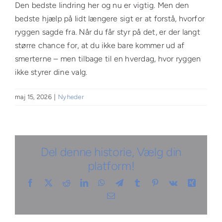
Den bedste lindring her og nu er vigtig. Men den
bedste hjælp på lidt længere sigt er at forstå, hvorfor
ryggen sagde fra. Når du får styr på det, er der langt
større chance for, at du ikke bare kommer ud af
smerterne – men tilbage til en hverdag, hvor ryggen
ikke styrer dine valg.
maj 15, 2026
|
Nyheder
Del denne historie, Vælg din
platform!
Facebook
X
Reddit
LinkedIn
WhatsApp
Telegram
Tumblr
Pinterest
Vk
Xing
E-
mail