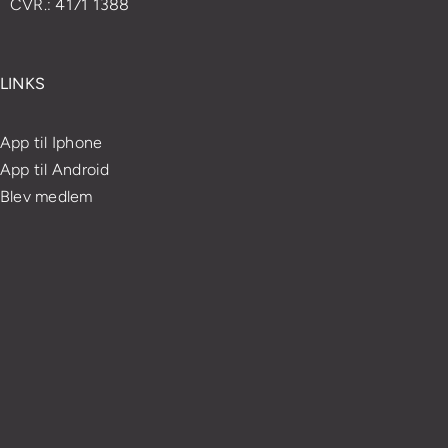
CVR.: 4171 1388
LINKS
App til Iphone
App til Android
Blev medlem