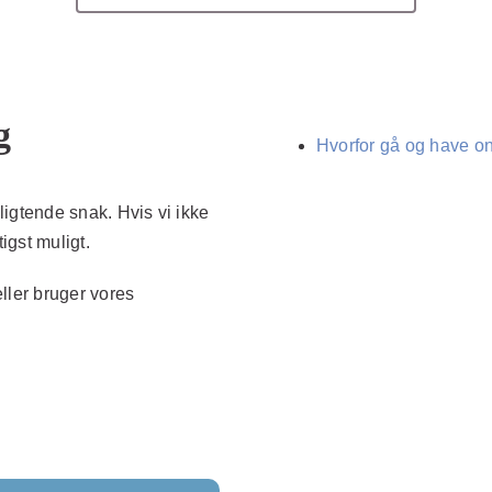
g
Hvorfor gå og have o
pligtende snak. Hvis vi ikke
igst muligt.
ller bruger vores