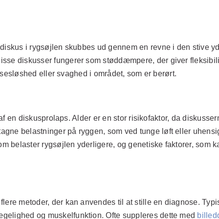
diskus i rygsøjlen skubbes ud gennem en revne i den stive ydre
sse diskusser fungerer som støddæmpere, der giver fleksibil
lelsesløshed eller svaghed i området, som er berørt.
n af en diskusprolaps. Alder er en stor risikofaktor, da diskusse
agne belastninger på ryggen, som ved tunge løft eller uhen
som belaster rygsøjlen yderligere, og genetiske faktorer, som 
lere metoder, der kan anvendes til at stille en diagnose. Typ
ægelighed og muskelfunktion. Ofte suppleres dette med
billed