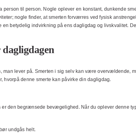
fra person til person. Nogle oplever en konstant, dunkende sm
teter; nogle finder, at smerten forværres ved fysisk anstrenge
n betydelig indvirkning på ens dagligdag og livskvalitet. De
 dagligdagen
, man lever på. Smerten i sig selv kan være overvældende, m
r, hvorpå denne smerte kan påvirke din dagligdag.
ps er den begrænsede bevægelighed. Når du oplever denne typ
bør undgås helt.