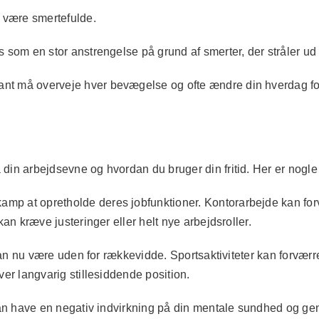
 være smertefulde.
s som en stor anstrengelse på grund af smerter, der stråler ud
nt må overveje hver bevægelse og ofte ændre din hverdag for
din arbejdsevne og hvordan du bruger din fritid. Her er nogle
p at opretholde deres jobfunktioner. Kontorarbejde kan forvæ
kan kræve justeringer eller helt nye arbejdsroller.
kan nu være uden for rækkevidde. Sportsaktiviteter kan forværr
ver langvarig stillesiddende position.
 kan have en negativ indvirkning på din mentale sundhed og ge