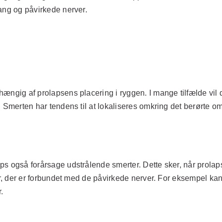
ang og påvirkede nerver.
ængig af prolapsens placering i ryggen. I mange tilfælde vil 
 Smerten har tendens til at lokaliseres omkring det berørte om
s også forårsage udstrålende smerter. Dette sker, når prolaps
der, der er forbundet med de påvirkede nerver. For eksempel ka
.