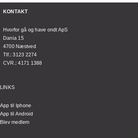
med
esøge
massageoplevelse
og
enkle
KONTAKT
ægen?
velvære
øvelser
Hvorfor gå og have ondt ApS
Dania 15
4700 Næstved
Tlf.: 3123 2274
CVR.: 4171 1388
LINKS
App til Iphone
App til Android
Blev medlem