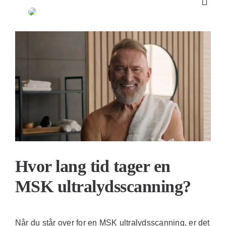
Skip
to
content
Se
større
billede
Hvor lang tid tager en
MSK ultralydsscanning?
Når du står over for en MSK ultralydsscanning, er det