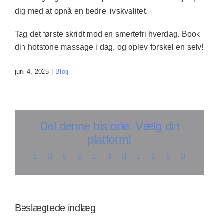
dig med at opnå en bedre livskvalitet.
Tag det første skridt mod en smertefri hverdag. Book
din hotstone massage i dag, og oplev forskellen selv!
juni 4, 2025
|
Blog
Del denne historie, Vælg din
platform!
Facebook
X
Reddit
LinkedIn
WhatsApp
Telegram
Tumblr
Pinterest
Vk
Xing
E-
mail
Opdag
å
Opdag
effektive
larhed
Opdag
hvordan
Beslægtede indlæg
teknikker