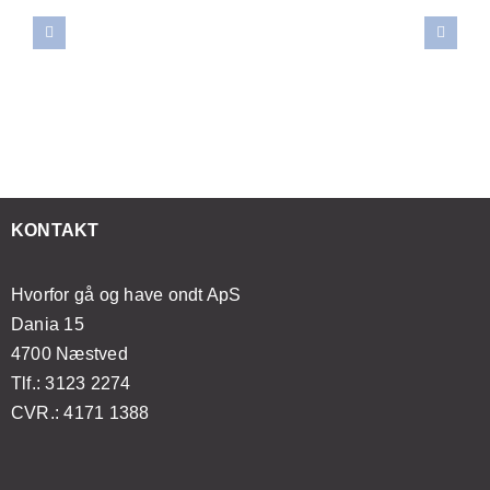
ver
hemmeligheden
wellness
til
reskylning:
bag
massage
selv
vornår
smertelindring:
kan
at
r
Sådan
forbedre
mestre
et
forvandler
din
japansk
ødvendigt
åndedrætsøvelser
mentale
lifting
t
din
sundhed
med
esøge
massageoplevelse
og
enkle
KONTAKT
ægen?
velvære
øvelser
Hvorfor gå og have ondt ApS
Dania 15
4700 Næstved
Tlf.: 3123 2274
CVR.: 4171 1388