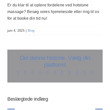
Er du klar til at opleve fordelene ved hotstone
massage? Besøg vores hjemmeside eller ring til os
for at booke din tid nu!
juni 4, 2025
|
Blog
Del denne historie, Vælg din
platform!
Facebook
X
Reddit
LinkedIn
WhatsApp
Telegram
Tumblr
Pinterest
Vk
Xing
E-
mail
Opdag
å
Opdag
effektive
larhed
Opdag
hvordan
Beslægtede indlæg
teknikker
ver
hemmeligheden
wellness
til