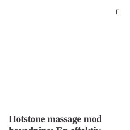
Skip
to
content
Se
større
billede
Hotstone massage mod