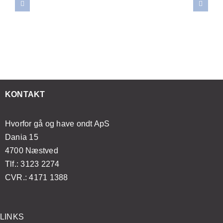
reskylning:
bag
massage
selv
vornår
smertelindring:
kan
at
r
Sådan
forbedre
mestre
et
forvandler
din
japansk
ødvendigt
åndedrætsøvelser
mentale
lifting
t
din
sundhed
med
esøge
massageoplevelse
og
enkle
KONTAKT
ægen?
velvære
øvelser
Hvorfor gå og have ondt ApS
Dania 15
4700 Næstved
Tlf.: 3123 2274
CVR.: 4171 1388
LINKS