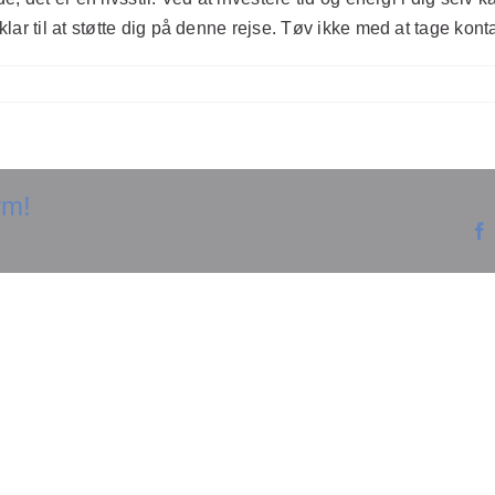
r til at støtte dig på denne rejse. Tøv ikke med at tage kontak
rm!
Opdag
hemmeligheden bag
Opdag hv
smertelindring:
wellness 