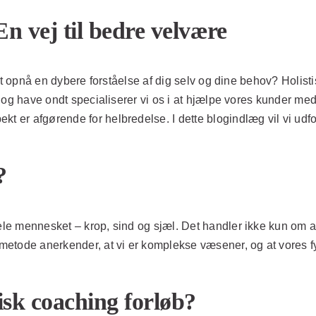
En vej til bedre velvære
du at opnå en dybere forståelse af dig selv og dine behov? Holis
 gå og have ondt specialiserer vi os i at hjælpe vores kunder m
kt er afgørende for helbredelse. I dette blogindlæg vil vi udf
?
hele mennesket – krop, sind og sjæl. Det handler ikke kun om 
e metode anerkender, at vi er komplekse væsener, og at vores 
isk coaching forløb?