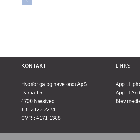
ornår
teknikker til selv at
gt at
mestre japansk lifting
n?
med enkle øvelser
KONTAKT
LINKS
Hvorfor gå og have ondt ApS
App til Ip
Dania 15
App til An
4700 Næstved
Blev med
Tlf.: 3123 2274
CVR.: 4171 1388