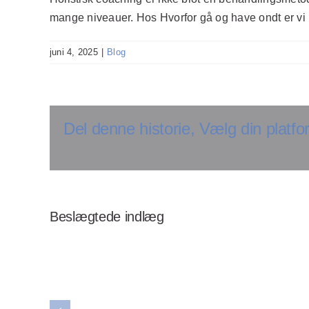
mange niveauer. Hos Hvorfor gå og have ondt er vi kla
juni 4, 2025
|
Blog
Del denne historie, Vælg din platfo
Beslægtede indlæg
er
Opdag effektive