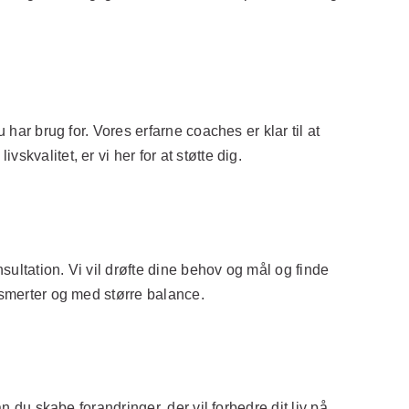
 har brug for. Vores erfarne coaches er klar til at
kvalitet, er vi her for at støtte dig.
nsultation. Vi vil drøfte dine behov og mål og finde
 smerter og med større balance.
n du skabe forandringer, der vil forbedre dit liv på