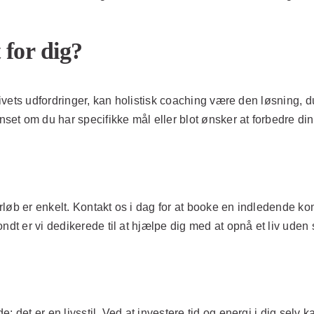
 for dig?
livets udfordringer, kan holistisk coaching være den løsning, du
om du har specifikke mål eller blot ønsker at forbedre din livs
orløb er enkelt. Kontakt os i dag for at booke en indledende ko
ndt er vi dedikerede til at hjælpe dig med at opnå et liv uden
det er en livsstil. Ved at investere tid og energi i dig selv ka