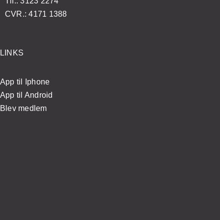
Tlf.: 3123 2274
CVR.: 4171 1388
LINKS
App til Iphone
App til Android
Blev medlem