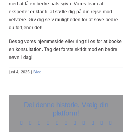
med at få en bedre nats søvn. Vores team af
eksperter er klar til at støtte dig på din rejse mod
velvære. Giv dig selv muligheden for at sove bedre –
du fortjener det!
Besøg vores hjemmeside eller ring til os for at booke
en konsultation. Tag det første skridt mod en bedre
søvn i dag!
juni 4, 2025
|
Blog
Del denne historie, Vælg din
platform!
Facebook
X
Reddit
LinkedIn
WhatsApp
Telegram
Tumblr
Pinterest
Vk
Xing
E-
mail