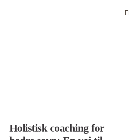
Skip
to
content
Se
større
billede
Holistisk coaching for