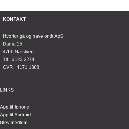
lifting
t
din
sundhed
med
esøge
massageoplevelse
og
enkle
KONTAKT
ægen?
velvære
øvelser
Hvorfor gå og have ondt ApS
Dania 15
4700 Næstved
Tlf.: 3123 2274
CVR.: 4171 1388
LINKS
App til Iphone
App til Android
Blev medlem