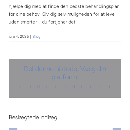
hjælpe dig med at finde den bedste behandlingsplan
for dine behov. Giv dig selv muligheden for at leve
uden smerter – du fortjener det!
juni 4, 2025
|
Blog
Del denne historie, Vælg din
platform!
Facebook
X
Reddit
LinkedIn
WhatsApp
Telegram
Tumblr
Pinterest
Vk
Xing
E-
mail
Opdag
å
Opdag
effektive
larhed
Opdag
hvordan
Beslægtede indlæg
teknikker
ver
hemmeligheden
wellness
til