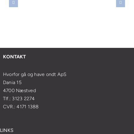
reskylning:
bag
massage
selv
vornår
smertelindring:
kan
at
r
Sådan
forbedre
mestre
et
forvandler
din
japansk
ødvendigt
åndedrætsøvelser
mentale
lifting
t
din
sundhed
med
esøge
massageoplevelse
og
enkle
KONTAKT
ægen?
velvære
øvelser
Hvorfor gå og have ondt ApS
Dania 15
4700 Næstved
Tlf.: 3123 2274
CVR.: 4171 1388
LINKS