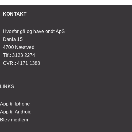
t
din
sundhed
med
esøge
massageoplevelse
og
enkle
KONTAKT
ægen?
velvære
øvelser
Hvorfor gå og have ondt ApS
Dania 15
4700 Næstved
Tlf.: 3123 2274
CVR.: 4171 1388
LINKS
App til Iphone
App til Android
Blev medlem