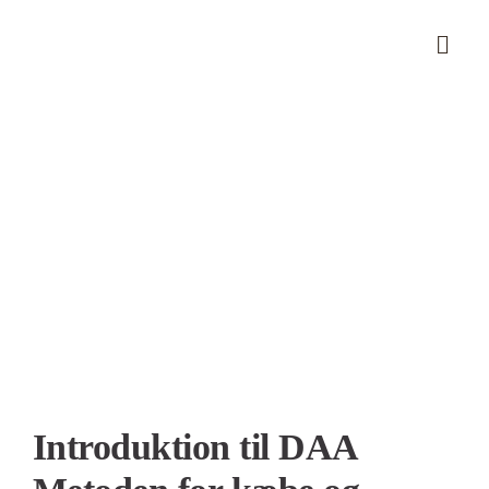
Skip
to
content
Se
større
billede
Introduktion til DAA