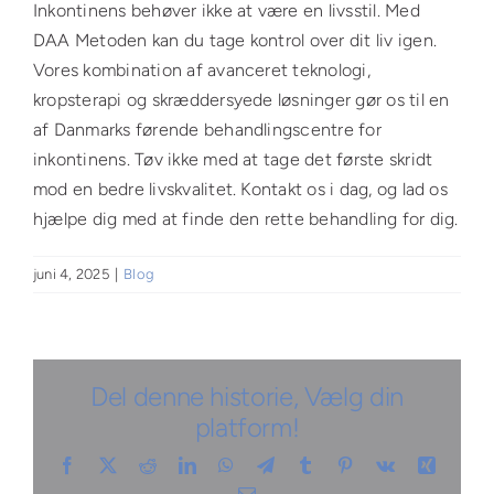
Inkontinens behøver ikke at være en livsstil. Med
DAA Metoden kan du tage kontrol over dit liv igen.
Vores kombination af avanceret teknologi,
kropsterapi og skræddersyede løsninger gør os til en
af Danmarks førende behandlingscentre for
inkontinens. Tøv ikke med at tage det første skridt
mod en bedre livskvalitet. Kontakt os i dag, og lad os
hjælpe dig med at finde den rette behandling for dig.
juni 4, 2025
|
Blog
Del denne historie, Vælg din
platform!
Facebook
X
Reddit
LinkedIn
WhatsApp
Telegram
Tumblr
Pinterest
Vk
Xing
E-