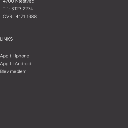
4700 Næstved
Tlf.: 3123 2274
CVR.: 4171 1388
LINKS
App til Iphone
App til Android
Blev medlem