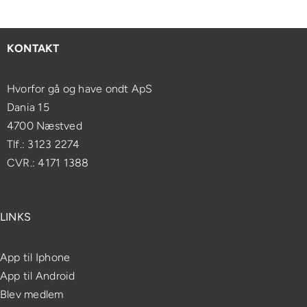
ødvendigt
åndedrætsøvelser
mentale
lifting
t
din
sundhed
med
esøge
massageoplevelse
og
enkle
KONTAKT
ægen?
velvære
øvelser
Hvorfor gå og have ondt ApS
Dania 15
4700 Næstved
Tlf.: 3123 2274
CVR.: 4171 1388
LINKS
App til Iphone
App til Android
Blev medlem