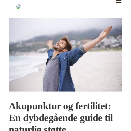
Skip
to
content
Se
større
billede
Akupunktur og fertilitet:
En dybdegående guide til
naturlig støtte