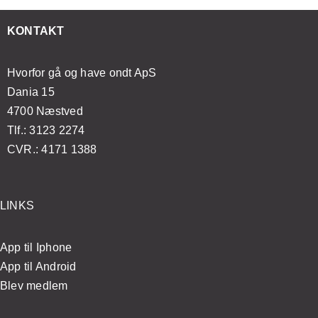
t
din
sundhed
med
esøge
massageoplevelse
og
enkle
KONTAKT
ægen?
velvære
øvelser
Hvorfor gå og have ondt ApS
Dania 15
4700 Næstved
Tlf.: 3123 2274
CVR.: 4171 1388
LINKS
App til Iphone
App til Android
Blev medlem