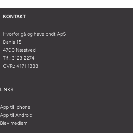
lifting
t
din
sundhed
med
esøge
massageoplevelse
og
enkle
KONTAKT
ægen?
velvære
øvelser
Hvorfor gå og have ondt ApS
Dania 15
4700 Næstved
Tlf.: 3123 2274
CVR.: 4171 1388
LINKS
App til Iphone
App til Android
Blev medlem