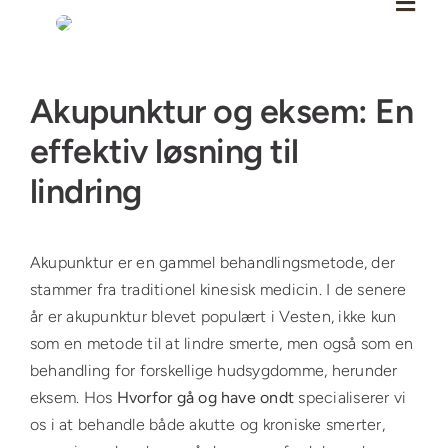
Skip
to
content
Se
Akupunktur og eksem: En
større
billede
effektiv løsning til
lindring
Akupunktur er en gammel behandlingsmetode, der
stammer fra traditionel kinesisk medicin. I de senere
år er akupunktur blevet populært i Vesten, ikke kun
som en metode til at lindre smerte, men også som en
behandling for forskellige hudsygdomme, herunder
eksem. Hos
Hvorfor gå og have ondt
specialiserer vi
os i at behandle både akutte og kroniske smerter,