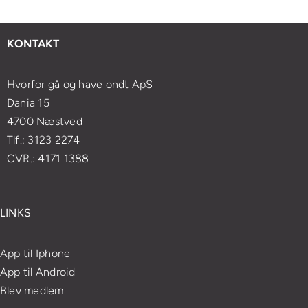
lifting
t
din
sundhed
med
esøge
massageoplevelse
og
enkle
KONTAKT
ægen?
velvære
øvelser
Hvorfor gå og have ondt ApS
Dania 15
4700 Næstved
Tlf.: 3123 2274
CVR.: 4171 1388
LINKS
App til Iphone
App til Android
Blev medlem