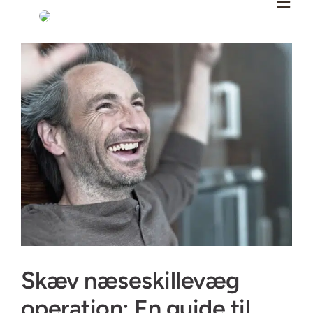
Skip
to
content
Se
større
billede
Skæv næseskillevæg
operation: En guide til