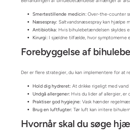
Behandlingen af bihulebetændelse afhænger af års
Smertestillende medicin:
Over-the-counter sm
Næsespray:
Saltvandsnæsespray kan hjælpe med
Antibiotika:
Hvis bihulebetændelsen skyldes en 
Kirurgi:
I sjældne tilfælde, hvor symptomerne e
Forebyggelse af bihuleb
Der er flere strategier, du kan implementere for at 
Hold dig hydreret:
At drikke rigeligt med vand 
Undgå allergener:
Hvis du lider af allergier, e
Praktiser god hygiejne:
Vask hænder regelmæss
Brug en luftfugter:
Tør luft kan irritere bihuler
Hvornår skal du søge hjæ