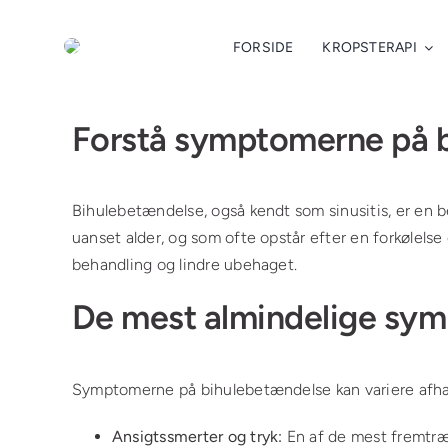
Skip
to
FORSIDE
KROPSTERAPI
content
Se
Forstå symptomerne på 
større
billede
Bihulebetændelse, også kendt som sinusitis, er en 
uanset alder, og som ofte opstår efter en forkølels
behandling og lindre ubehaget.
De mest almindelige sy
Symptomerne på bihulebetændelse kan variere afhæn
Ansigtssmerter og tryk:
En af de mest fremtræ