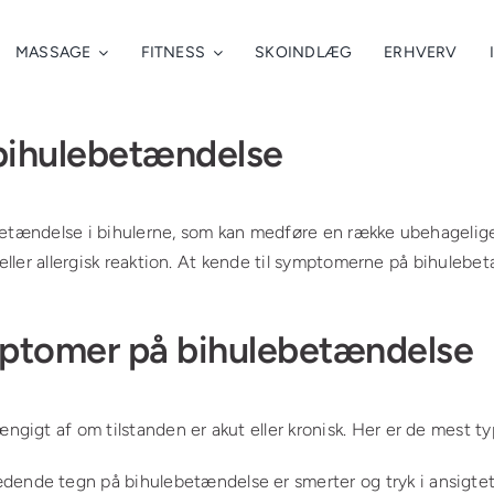
MASSAGE
FITNESS
SKOINDLÆG
ERHVERV
bihulebetændelse
betændelse i bihulerne, som kan medføre en række ubehagelige 
e eller allergisk reaktion. At kende til symptomerne på bihule
mptomer på bihulebetændelse
gigt af om tilstanden er akut eller kronisk. Her er de mest
dende tegn på bihulebetændelse er smerter og tryk i ansigte