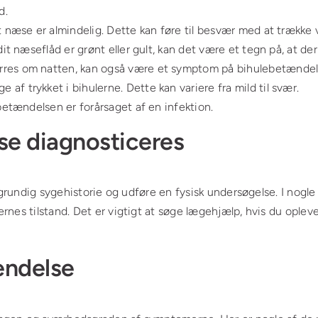
d.
t næse er almindelig. Dette kan føre til besvær med at trække v
it næseflåd er grønt eller gult, kan det være et tegn på, at der 
rres om natten, kan også være et symptom på bihulebetændel
f trykket i bihulerne. Dette kan variere fra mild til svær.
betændelsen er forårsaget af en infektion.
e diagnosticeres
 grundig sygehistorie og udføre en fysisk undersøgelse. I nogl
nes tilstand. Det er vigtigt at søge lægehjælp, hvis du ople
ændelse