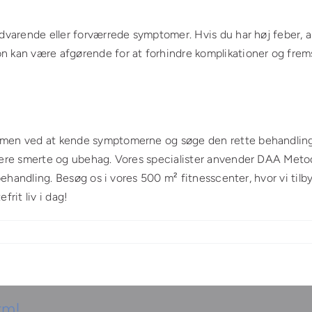
dvarende eller forværrede symptomer. Hvis du har høj feber, al
n kan være afgørende for at forhindre komplikationer og fre
, men ved at kende symptomerne og søge den rette behandling
dtere smerte og ubehag. Vores specialister anvender DAA Met
 behandling. Besøg os i vores 500 m² fitnesscenter, hvor vi tilby
rit liv i dag!
rm!