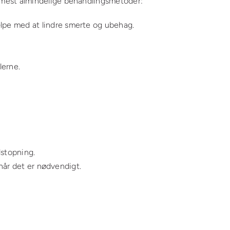
mest almindelige behandlingsmetoder:
lpe med at lindre smerte og ubehag.
lerne.
lstopning.
 når det er nødvendigt.