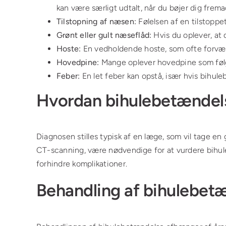
kan være særligt udtalt, når du bøjer dig frema
Tilstopning af næsen:
Følelsen af en tilstoppe
Grønt eller gult næseflåd:
Hvis du oplever, at d
Hoste:
En vedholdende hoste, som ofte forvæ
Hovedpine:
Mange oplever hovedpine som følge a
Feber:
En let feber kan opstå, især hvis bihule
Hvordan bihulebetændels
Diagnosen stilles typisk af en læge, som vil tage en
CT-scanning, være nødvendige for at vurdere bihuler
forhindre komplikationer.
Behandling af bihulebet