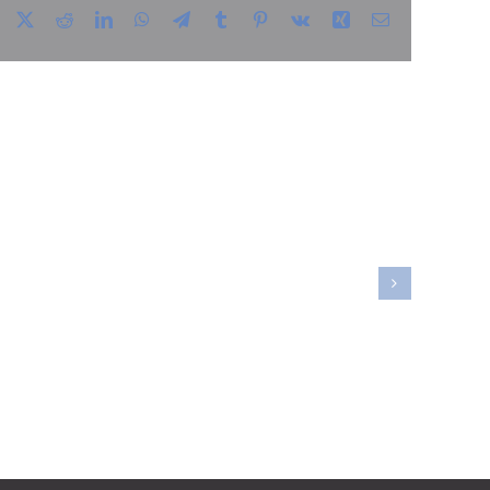
Facebook
X
Reddit
LinkedIn
WhatsApp
Telegram
Tumblr
Pinterest
Vk
Xing
E-
mail
ordan
massage
dre din
ndhed og
re