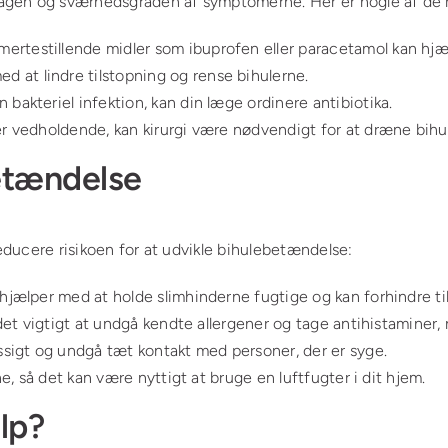
agen og sværhedsgraden af symptomerne. Her er nogle af de 
ertestillende midler som ibuprofen eller paracetamol kan hjæ
 at lindre tilstopning og rense bihulerne.
bakteriel infektion, kan din læge ordinere antibiotika.
r vedholdende, kan kirurgi være nødvendigt for at dræne bihu
etændelse
reducere risikoen for at udvikle bihulebetændelse:
hjælper med at holde slimhinderne fugtige og kan forhindre ti
r det vigtigt at undgå kendte allergener og tage antihistaminer,
igt og undgå tæt kontakt med personer, der er syge.
ne, så det kan være nyttigt at bruge en luftfugter i dit hjem.
lp?