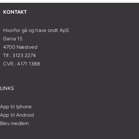
med
esøge
massageoplevelse
og
enkle
KONTAKT
ægen?
velvære
øvelser
Hvorfor gå og have ondt ApS
Dania 15
4700 Næstved
Tlf.: 3123 2274
CVR.: 4171 1388
LINKS
App til Iphone
App til Android
Blev medlem