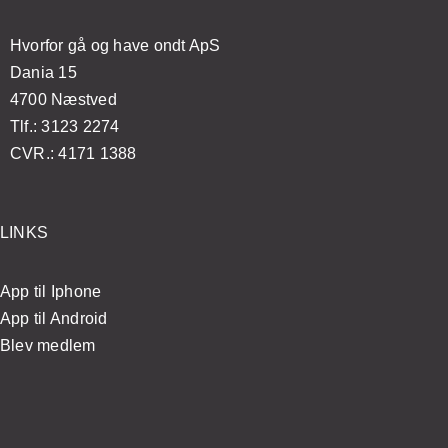
ægen?
velvære
øvelser
Hvorfor gå og have ondt ApS
Dania 15
4700 Næstved
Tlf.: 3123 2274
CVR.: 4171 1388
LINKS
App til Iphone
App til Android
Blev medlem