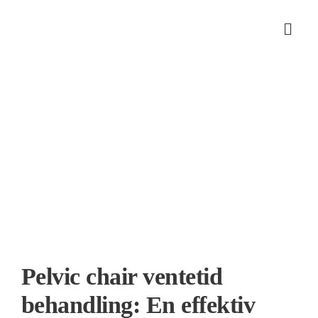
Skip
to
content
Se
større
billede
Pelvic chair ventetid
behandling: En effektiv