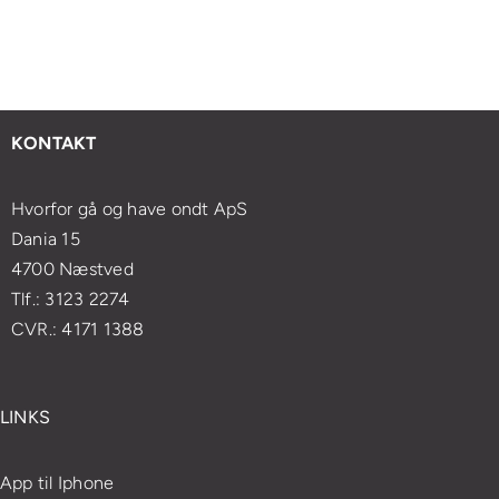
r
Sådan
forbedre
mestre
et
forvandler
din
japansk
ødvendigt
åndedrætsøvelser
mentale
lifting
t
din
sundhed
med
esøge
massageoplevelse
og
enkle
KONTAKT
ægen?
velvære
øvelser
Hvorfor gå og have ondt ApS
Dania 15
4700 Næstved
Tlf.: 3123 2274
CVR.: 4171 1388
LINKS
App til Iphone