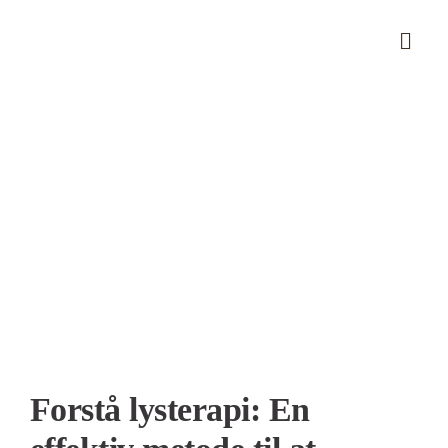
Skip
to
content
Se
større
billede
Forstå lysterapi: En