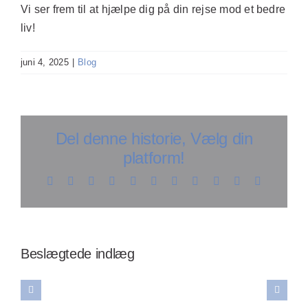
Vi ser frem til at hjælpe dig på din rejse mod et bedre
liv!
juni 4, 2025
|
Blog
Del denne historie, Vælg din
platform!
Facebook
X
Reddit
LinkedIn
WhatsApp
Telegram
Tumblr
Pinterest
Vk
Xing
E-
mail
Opdag
å
Opdag
effektive
larhed
Opdag
hvordan
Beslægtede indlæg
teknikker
ver
hemmeligheden
wellness
til
reskylning:
bag
massage
selv