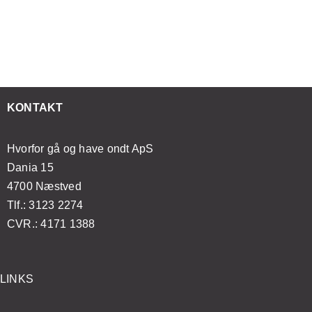
vornår
smertelindring:
kan
at
r
Sådan
forbedre
mestre
et
forvandler
din
japansk
ødvendigt
åndedrætsøvelser
mentale
lifting
t
din
sundhed
med
esøge
massageoplevelse
og
enkle
KONTAKT
ægen?
velvære
øvelser
Hvorfor gå og have ondt ApS
Dania 15
4700 Næstved
Tlf.: 3123 2274
CVR.: 4171 1388
LINKS