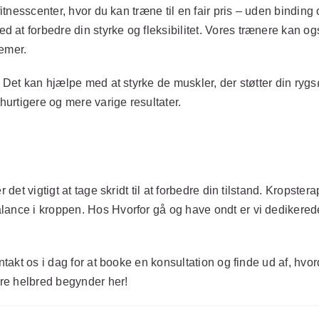
fitnesscenter, hvor du kan træne til en fair pris – uden binding
at forbedre din styrke og fleksibilitet. Vores trænere kan ogs
lemer.
. Det kan hjælpe med at styrke de muskler, der støtter din ryg
urtigere og mere varige resultater.
 det vigtigt at tage skridt til at forbedre din tilstand. Kropste
ance i kroppen. Hos Hvorfor gå og have ondt er vi dedikerede 
ontakt os i dag for at booke en konsultation og finde ud af, h
re helbred begynder her!