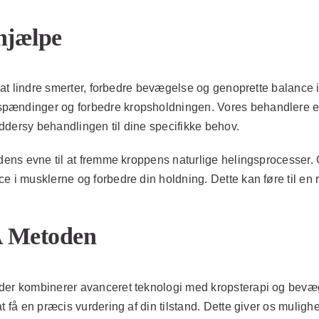
hjælpe
på at lindre smerter, forbedre bevægelse og genoprette balance
pændinger og forbedre kropsholdningen. Vores behandlere er s
ddersy behandlingen til dine specifikke behov.
r dens evne til at fremme kroppens naturlige helingsprocess
 i musklerne og forbedre din holdning. Dette kan føre til en r
A Metoden
 der kombinerer avanceret teknologi med kropsterapi og bevæ
t få en præcis vurdering af din tilstand. Dette giver os mulig