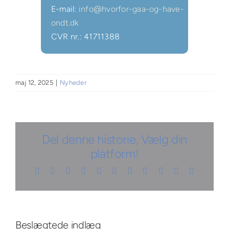
E-mail:
info@hvorfor-gaa-og-have-
ondt.dk
CVR nr.: 41711388
maj 12, 2025
|
Nyheder
Del denne historie, Vælg din
platform!
Facebook
X
Reddit
LinkedIn
WhatsApp
Telegram
Tumblr
Pinterest
Vk
Xing
E-
mail
Beslægtede indlæg