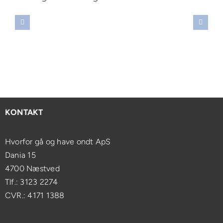
mertebehandling
Case:
Ultralydsscan
i
3D-
Guide
eller
æstved
indlæg
til
MR-
ed
forbedrer
træning
scanning
n
gang
efter
ved
ar
og
smertebehandling
smerter
lan
balance
KONTAKT
Hvorfor gå og have ondt ApS
Dania 15
4700 Næstved
Tlf.: 3123 2274
CVR.: 4171 1388