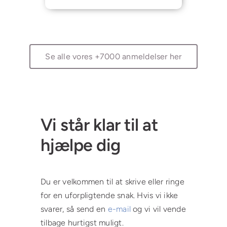
mine
og hurtigt.
problemer.
Veludført
😊 Og det
koncept,
er til at
fine lokaler
betale
og central
med en
beliggenhed.
Se alle vores +7000 anmeldelser her
seniorpension,
hvilket jeg
elsker
rigtig
meget 👍
Vi står klar til at
hjælpe dig
Du er velkommen til at skrive eller ringe
for en uforpligtende snak. Hvis vi ikke
svarer, så send en
e-mail
og vi vil vende
tilbage hurtigst muligt.