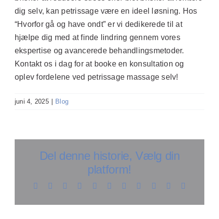
dig selv, kan petrissage være en ideel løsning. Hos
“
Hvorfor gå og have ondt
” er vi dedikerede til at
hjælpe dig med at finde lindring gennem vores
ekspertise og avancerede behandlingsmetoder.
Kontakt os i dag for at booke en konsultation og
oplev fordelene ved petrissage massage selv!
juni 4, 2025
|
Blog
Del denne historie, Vælg din
platform!
Facebook
X
Reddit
LinkedIn
WhatsApp
Telegram
Tumblr
Pinterest
Vk
Xing
E-
mail
Opdag