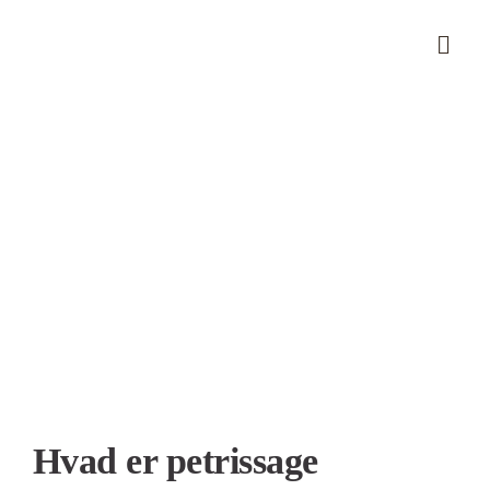
Skip
to
content
Se
større
billede
Hvad er petrissage