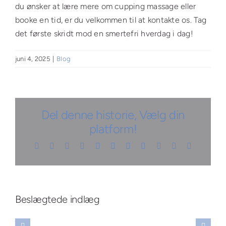
du ønsker at lære mere om cupping massage eller
booke en tid, er du velkommen til at kontakte os. Tag
det første skridt mod en smertefri hverdag i dag!
juni 4, 2025
|
Blog
Del denne historie, Vælg din
platform!
Facebook
X
Reddit
LinkedIn
WhatsApp
Telegram
Tumblr
Pinterest
Vk
Xing
E-
mail
Opdag
å
Opdag
effektive
larhed
Opdag
hvordan
Beslægtede indlæg
teknikker
ver
hemmeligheden
wellness
til