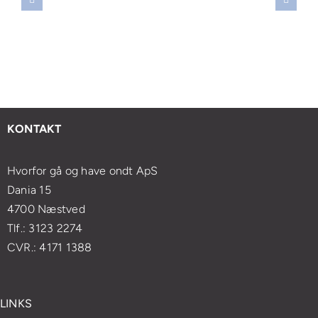
reskylning:
bag
massage
selv
vornår
smertelindring:
kan
at
r
Sådan
forbedre
mestre
et
forvandler
din
japansk
ødvendigt
åndedrætsøvelser
mentale
lifting
t
din
sundhed
med
esøge
massageoplevelse
og
enkle
KONTAKT
ægen?
velvære
øvelser
Hvorfor gå og have ondt ApS
Dania 15
4700 Næstved
Tlf.: 3123 2274
CVR.: 4171 1388
LINKS