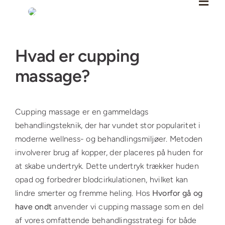
Skip
to
content
Se
Hvad er cupping
større
billede
massage?
Cupping massage er en gammeldags
behandlingsteknik, der har vundet stor popularitet i
moderne wellness- og behandlingsmiljøer. Metoden
involverer brug af kopper, der placeres på huden for
at skabe undertryk. Dette undertryk trækker huden
opad og forbedrer blodcirkulationen, hvilket kan
lindre smerter og fremme heling. Hos
Hvorfor gå og
have ondt
anvender vi cupping massage som en del
af vores omfattende behandlingsstrategi for både