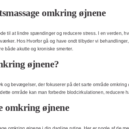
gtsmassage omkring øjnene
 til at lindre spændinger og reducere stress. I en verden, hvo
rker. Hos Hvorfor gå og have ondt tilbyder vi behandlinger,
tere både akutte og kroniske smerter.
mkring øjnene?
k og bevægelser, der fokuserer på det sarte område omkring øj
e dette område kan man forbedre blodcirkulationen, reducere h
e omkring øjnene
ge omkring øjnene i din daglige rutine. Her er nogle af de m