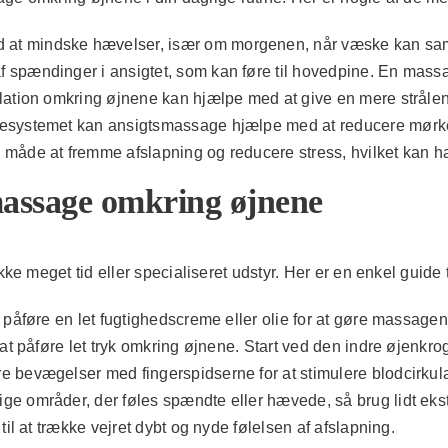
at mindske hævelser, især om morgenen, når væske kan sam
 spændinger i ansigtet, som kan føre til hovedpine. En mass
lation omkring øjnene kan hjælpe med at give en mere strål
fesystemet kan ansigtsmassage hjælpe med at reducere mørke 
måde at fremme afslapning og reducere stress, hvilket kan hav
massage omkring øjnene
 meget tid eller specialiseret udstyr. Her er en enkel guide
 påføre en let fugtighedscreme eller olie for at gøre massagen 
 at påføre let tryk omkring øjnene. Start ved den indre øjenkr
e bevægelser med fingerspidserne for at stimulere blodcirkul
ge områder, der føles spændte eller hævede, så brug lidt ekst
til at trække vejret dybt og nyde følelsen af afslapning.