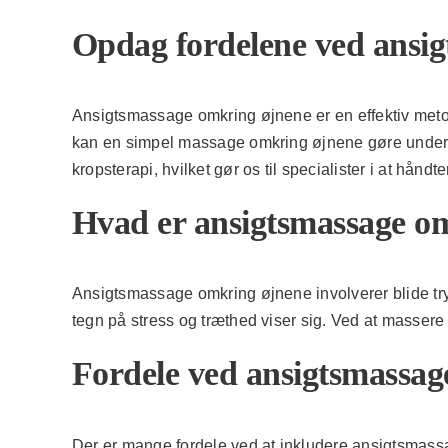
Opdag fordelene ved ansi
Ansigtsmassage omkring øjnene er en effektiv metode
kan en simpel massage omkring øjnene gøre undervæ
kropsterapi, hvilket gør os til specialister i at hånd
Hvad er ansigtsmassage o
Ansigtsmassage omkring øjnene involverer blide try
tegn på stress og træthed viser sig. Ved at masser
Fordele ved ansigtsmassag
Der er mange fordele ved at inkludere ansigtsmassa