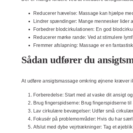
Reducerer hævelse:
Massage kan hjælpe med 
Lindrer spændinger:
Mange mennesker lider af
Forbedrer blodcirkulationen:
En god blodcirku
Reducerer mørke rande:
Ved at stimulere lym
Fremmer afslapning:
Massage er en fantastisk 
Sådan udfører du ansigts
At udføre ansigtsmassage omkring øjnene kræver ikke
Forberedelse:
Start med at vaske dit ansigt og
Brug fingerspidserne:
Brug fingerspidserne til
Lav cirkulære bevægelser:
Udfør små cirkulær
Fokusér på problemområder:
Hvis du har særli
Afslut med dybe vejrtrækninger:
Tag et øjeblik 