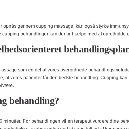
der opnås gennem cupping massage, kan også styrke immunsyste
upping behandlinger kan derfor hjælpe med at opretholde e
elhedsorienteret behandlingspla
g massage som en del af vores overordnede behandlingsmetode
e, at vores patienter får den bedste behandling. Cupping ka
elvære.
ng behandling?
0 minutter. Før behandlingen vil en terapeut vurdere dine be
g undertrykket skabes enten ved at suge luft ud af kopperne 