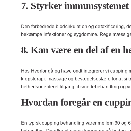
7. Styrker immunsystemet
Den forbedrede blodcirkulation og detoxificering, 
bekæmpe infektioner og sygdomme. Regelmæssige c
8. Kan være en del af en h
Hos Hvorfor gå og have ondt integrerer vi cuppin
kropsterapi, massage og bevægelseslære for at sikr
helhedsorienteret tilgang til smertebehandling og v
Hvordan foregår en cuppi
En typisk cupping behandling varer mellem 30 og 6
behandles. Derefter placeres kopperne på huden, o