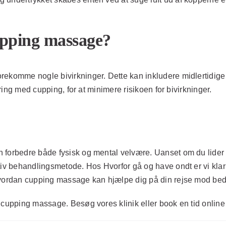
upping massage?
ekomme nogle bivirkninger. Dette kan inkludere midlertidige b
aring med cupping, for at minimere risikoen for bivirkninger.
forbedre både fysisk og mental velvære. Uanset om du lider af
iv behandlingsmetode. Hos Hvorfor gå og have ondt er vi klar t
 hvordan cupping massage kan hjælpe dig på din rejse mod bed
cupping massage. Besøg vores klinik eller book en tid online – 