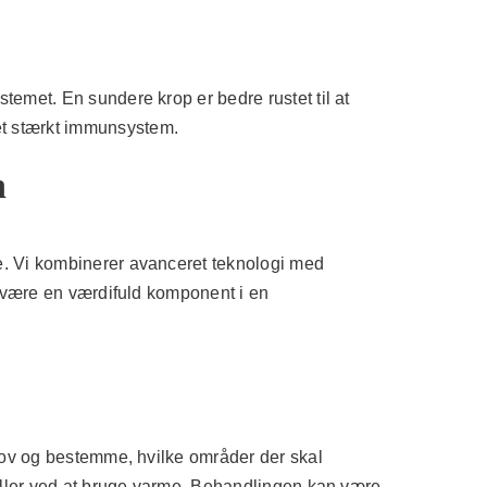
met. En sundere krop er bedre rustet til at
t stærkt immunsystem.
n
. Vi kombinerer avanceret teknologi med
n være en værdifuld komponent i en
hov og bestemme, hvilke områder der skal
eller ved at bruge varme. Behandlingen kan være