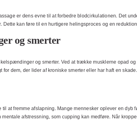
sage er dens evne til at forbedre blodcirkulationen. Det und
ette kan føre til en hurtigere helingsproces og en reduktion
ger og smerter
 muskelspændinger og smerter. Ved at trække musklerne opad o
 for dem, der lider af kroniske smerter eller har haft en skade
til at fremme afslapning. Mange mennesker oplever en dyb føl
 mentale afstressning, som cupping kan medføre. Når kroppen s