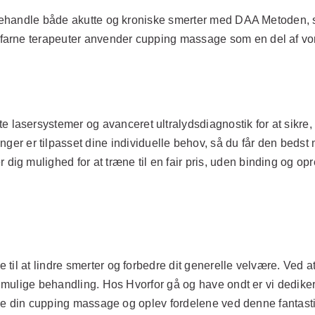
at behandle både akutte og kroniske smerter med DAA Metoden
arne terapeuter anvender cupping massage som en del af vore
 lasersystemer og avanceret ultralydsdiagnostik for at sikre, a
ger er tilpasset dine individuelle behov, så du får den bedst
 dig mulighed for at træne til en fair pris, uden binding og o
til at lindre smerter og forbedre dit generelle velvære. Ved a
t mulige behandling. Hos Hvorfor gå og have ondt er vi dedikere
booke din cupping massage og oplev fordelene ved denne fantas