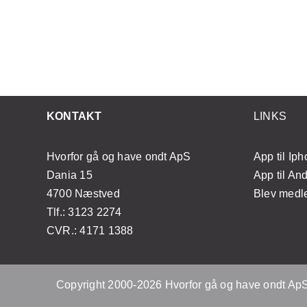
n?
med enkle øvelser
KONTAKT
LINKS
Hvorfor gå og have ondt ApS
App til Ip
Dania 15
App til An
4700 Næstved
Blev med
Tlf.: 3123 2274
CVR.: 4171 1388
Copyright 2000-2026 Hvorfor gå og have ondt Ap