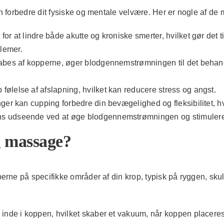
 forbedre dit fysiske og mentale velvære. Her er nogle af de 
 at lindre både akutte og kroniske smerter, hvilket gør det til
lemer.
bes af kopperne, øger blodgennemstrømningen til det behand
lelse af afslapning, hvilket kan reducere stress og angst.
 kan cupping forbedre din bevægelighed og fleksibilitet, hvilke
s udseende ved at øge blodgennemstrømningen og stimulere
g massage?
ne på specifikke områder af din krop, typisk på ryggen, skuldr
 inde i koppen, hvilket skaber et vakuum, når koppen placere