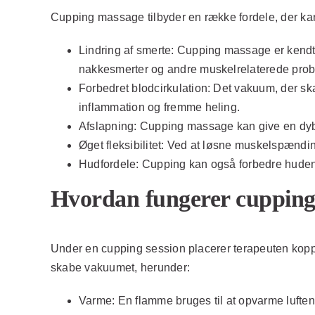
Cupping massage tilbyder en række fordele, der kan
Lindring af smerte:
Cupping massage er kendt for
nakkesmerter og andre muskelrelaterede prob
Forbedret blodcirkulation:
Det vakuum, der ska
inflammation og fremme heling.
Afslapning:
Cupping massage kan give en dyb fø
Øget fleksibilitet:
Ved at løsne muskelspændinger
Hudfordele:
Cupping kan også forbedre huden
Hvordan fungerer cuppin
Under en cupping session placerer terapeuten kopper
skabe vakuumet, herunder:
Varme:
En flamme bruges til at opvarme luften