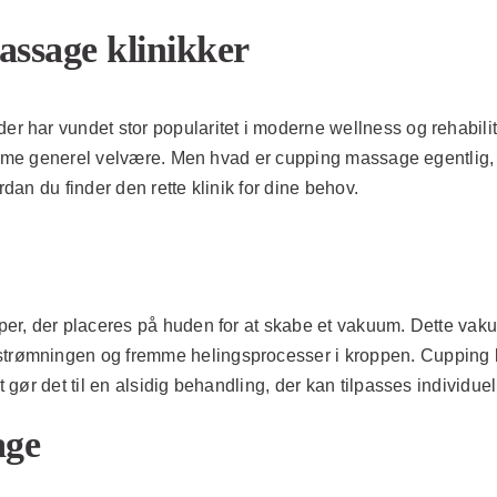
assage klinikker
 har vundet stor popularitet i moderne wellness og rehabili
emme generel velvære. Men hvad er cupping massage egentlig, o
an du finder den rette klinik for dine behov.
?
er, der placeres på huden for at skabe et vakuum. Dette vak
ømningen og fremme helingsprocesser i kroppen. Cupping kan
gør det til en alsidig behandling, der kan tilpasses individue
age