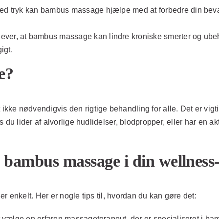
 tryk kan bambus massage hjælpe med at forbedre din bevægeli
er, at bambus massage kan lindre kroniske smerter og ubehag,
igt.
e?
e nødvendigvis den rigtige behandling for alle. Det er vigtig
 du lider af alvorlige hudlidelser, blodpropper, eller har en a
bambus massage i din wellness-
 enkelt. Her er nogle tips til, hvordan du kan gøre det:
at vælge en erfaren massageterapeut, der er specialiseret i 