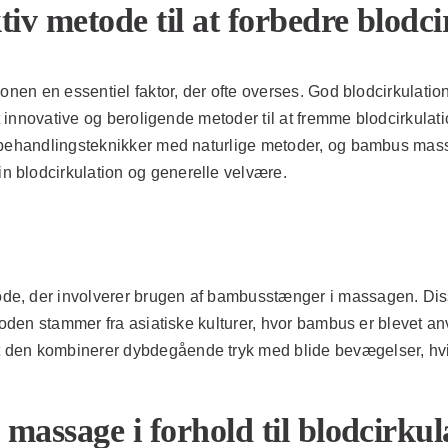
v metode til at forbedre blodci
nen en essentiel faktor, der ofte overses. God blodcirkulation 
est innovative og beroligende metoder til at fremme blodcirk
behandlingsteknikker med naturlige metoder, og bambus massage 
 blodcirkulation og generelle velvære.
e, der involverer brugen af bambusstænger i massagen. Diss
etoden stammer fra asiatiske kulturer, hvor bambus er blevet a
en kombinerer dybdegående tryk med blide bevægelser, hvilke
assage i forhold til blodcirkul