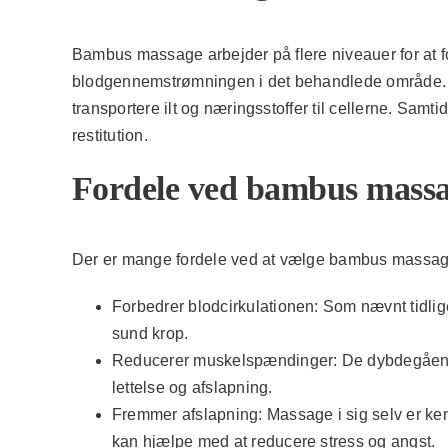
Bambus massage arbejder på flere niveauer for at f
blodgennemstrømningen i det behandlede område. Det
transportere ilt og næringsstoffer til cellerne. Samt
restitution.
Fordele ved bambus mass
Der er mange fordele ved at vælge bambus massage
Forbedrer blodcirkulationen:
Som nævnt tidlige
sund krop.
Reducerer muskelspændinger:
De dybdegående
lettelse og afslapning.
Fremmer afslapning:
Massage i sig selv er ke
kan hjælpe med at reducere stress og angst.