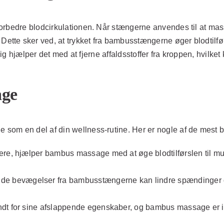
orbedre blodcirkulationen. Når stængerne anvendes til at ma
te sker ved, at trykket fra bambusstængerne øger blodtilførs
idig hjælper det med at fjerne affaldsstoffer fra kroppen, hvil
age
 som en del af din wellness-rutine. Her er nogle af de mest
re, hjælper bambus massage med at øge blodtilførslen til muskl
 bevægelser fra bambusstængerne kan lindre spændinger og 
ndt for sine afslappende egenskaber, og bambus massage er i