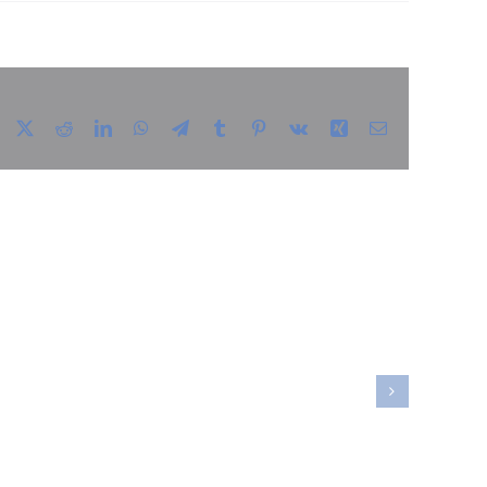
Facebook
X
Reddit
LinkedIn
WhatsApp
Telegram
Tumblr
Pinterest
Vk
Xing
E-
mail
ordan
massage
dre din
ndhed og
re