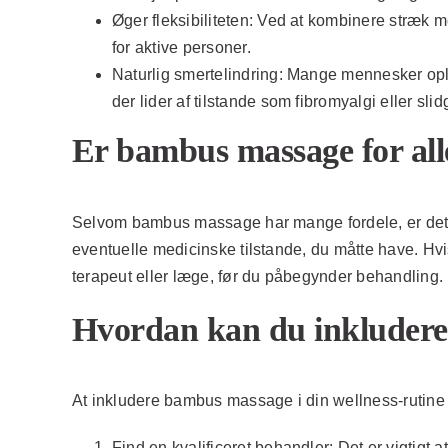
Øger fleksibiliteten:
Ved at kombinere stræk med
for aktive personer.
Naturlig smertelindring:
Mange mennesker oplev
der lider af tilstande som fibromyalgi eller slidg
Er bambus massage for all
Selvom bambus massage har mange fordele, er det ikk
eventuelle medicinske tilstande, du måtte have. Hvis
terapeut eller læge, før du påbegynder behandling.
Hvordan kan du inkludere 
At inkludere bambus massage i din wellness-rutine er
Find en kvalificeret behandler:
Det er vigtigt 